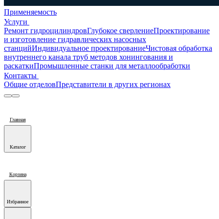
Применяемость
Услуги
Ремонт гидроцилиндров
Глубокое сверление
Проектирование
и изготовление гидравлических насосных
станций
Индивидуальное проектирование
Чистовая обработка
внутреннего канала труб методов хонингования и
раскатки
Промышленные станки для металлообработки
Контакты
Общие отделов
Представители в других регионах
Главная
Каталог
Корзина
Избранное